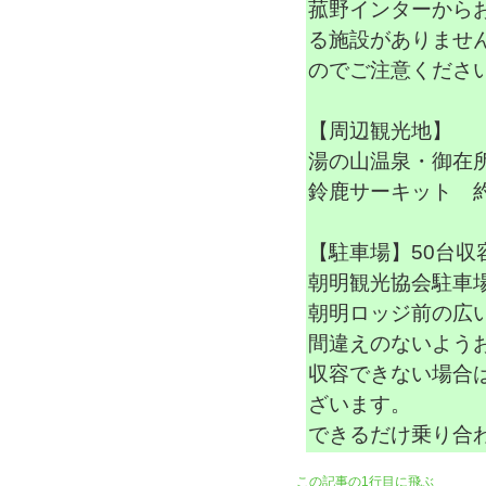
菰野インターから
る施設がありませ
のでご注意くださ
【周辺観光地】
湯の山温泉・御在所
鈴鹿サーキット 約
【駐車場】50台収
朝明観光協会駐車
朝明ロッジ前の広
間違えのないよう
収容できない場合
ざいます。
できるだけ乗り合
この記事の1行目に飛ぶ