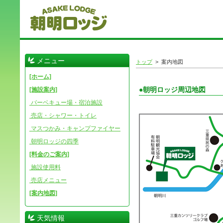
メニュー
トップ
> 案内地図
[ホーム]
●朝明ロッジ周辺地図
[施設案内]
バーベキュー場・宿泊施設
売店・シャワー・トイレ
マスつかみ・キャンプファイヤー
朝明ロッジの四季
[料金のご案内]
施設使用料
売店メニュー
[案内地図]
天気情報