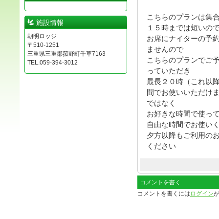
こちらのプランは集
施設情報
１５時までは短いの
朝明ロッジ
お席にナイターの予
〒510-1251
ませんので
三重県三重郡菰野町千草7163
こちらのプランでご
TEL.059-394-3012
っていただき
最長２０時（これ以
間でお使いいただけ
ではなく
お好きな時間で使っ
自由な時間でお使い
夕方以降もご利用の
ください
コメントを書く
コメントを書くには
ログイン