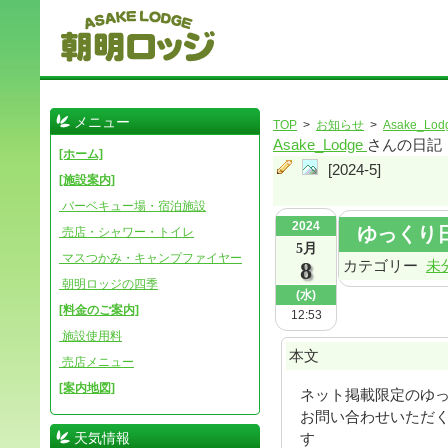
メニュー
TOP
>
お知らせ
>
Asake_Lod
Asake_Lodge
さんの日記
[ホーム]
[2024-5]
[施設案内]
バーベキュー場・宿泊施設
2024
ゆっくり
売店・シャワー・トイレ
5月
マスつかみ・キャンプファイヤー
カテゴリー
未
8
朝明ロッジの四季
(水)
[料金のご案内]
12:53
施設使用料
本文
売店メニュー
[案内地図]
ネット掲載限定のゆ
お問い合わせいただ
天気情報
す