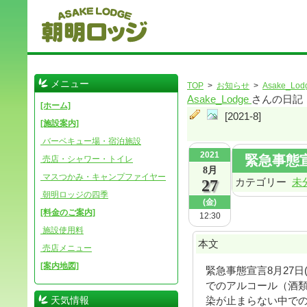
メニュー
TOP
>
お知らせ
>
Asake_Lod
Asake_Lodge
さんの日記
[ホーム]
[2021-8]
[施設案内]
バーベキュー場・宿泊施設
2021
緊急事態
売店・シャワー・トイレ
8月
マスつかみ・キャンプファイヤー
カテゴリー
未
27
朝明ロッジの四季
(金)
[料金のご案内]
12:30
施設使用料
本文
売店メニュー
[案内地図]
緊急事態宣言8月27日
でのアルコール（酒
天気情報
染が止まらない中で