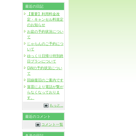
最近の日記
【重要】利用料金改
定・キャンセル料規定
のお知らせ
お盆の予約状況につい
て
じゃらんのご予約につ
いて
ゆっくり日帰り特別終
日プランについて
GWの予約状況につい
て
回線復旧のご案内です
落雷により電話が繋が
らなくなっておりま
す。
もっと...
最近のコメント
コメント一覧
各月の日記