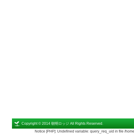
Copyright © 2014 朝明ロッジ All Rights Reserved.
Notice [PHP]: Undefined variable: query_req_uid in file /ho