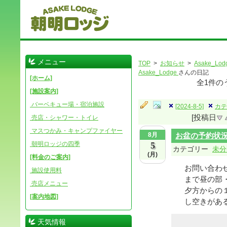
メニュー
TOP
>
お知らせ
>
Asake_Lod
Asake_Lodge
さんの日記
[ホーム]
全
1
件の
[施設案内]
バーベキュー場・宿泊施設
[2024-8-5]
カテ
[投稿日
売店・シャワー・トイレ
マスつかみ・キャンプファイヤー
8月
お盆の予約状
朝明ロッジの四季
5
カテゴリー
未分
(月)
[料金のご案内]
お問い合わ
施設使用料
まで昼の部
売店メニュー
夕方からの
[案内地図]
し空きがある
天気情報