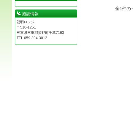
全
1
件の
施設情報
朝明ロッジ
〒510-1251
三重県三重郡菰野町千草7163
TEL.059-394-3012