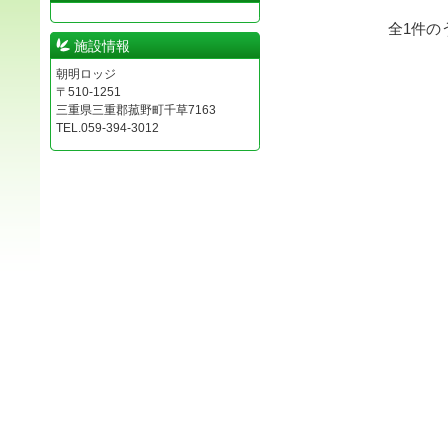
全
1
件の
施設情報
朝明ロッジ
〒510-1251
三重県三重郡菰野町千草7163
TEL.059-394-3012