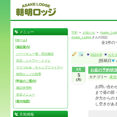
メニュー
TOP
>
お知らせ
>
Asake_Lod
Asake_Lodge
さんの日記
[ホーム]
全
1
件の
[施設案内]
バーベキュー場・宿泊施設
[2024-8]
カテゴ
[投稿日
売店・シャワー・トイレ
マスつかみ・キャンプファイヤー
8月
お盆の予約状
朝明ロッジの四季
5
カテゴリー
未分
(月)
[料金のご案内]
お問い合わ
施設使用料
まで昼の部
売店メニュー
夕方からの
[案内地図]
し空きがある
天気情報