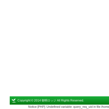
Copyright © 2014 朝明ロッジ All Rights Reserved.
Notice [PHP]: Undefined variable: query_req_uid in file /ho