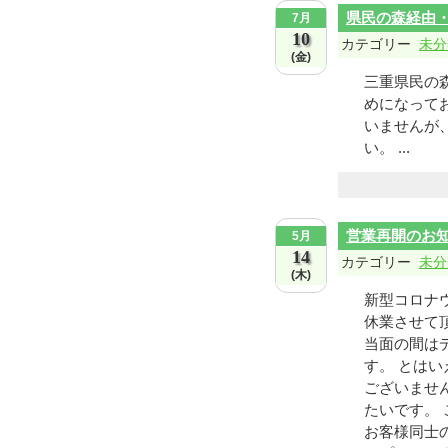
県民の森経由
7月
10
カテゴリー
未分
(金)
三重県民の
めになって
いませんが
い。 ...
営業再開のお
5月
14
カテゴリー
未分
(木)
新型コロナ
休業させて
当面の間は
す。 とは
ございませ
たいです。
お客様同士