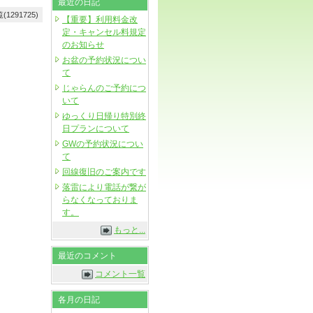
最近の日記
(1291725)
【重要】利用料金改
定・キャンセル料規定
のお知らせ
お盆の予約状況につい
て
じゃらんのご予約につ
いて
ゆっくり日帰り特別終
日プランについて
GWの予約状況につい
て
回線復旧のご案内です
落雷により電話が繋が
らなくなっておりま
す。
もっと...
最近のコメント
コメント一覧
各月の日記