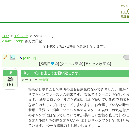
TOP
>
お知らせ
> Asake_Lodge
Asake_Lodge
さんの日記
全
1
件のうち
1
-
1
件目を表示しています。
[2021-3]
[投稿日
] [タイトル
] [アクセス数
]
3月
今シーズンも宜しくお願い致します。
29
カテゴリー
未分類
(月)
桜も少し咲きだして朝明の山も新芽色になってきました。 暖か
きてキャンプシーズンの到来です。 改めて今シーズンも宜しく
ます。 新型コロナウィルスとの戦いはまだ続いているので 感染
ながらのキャンプにはなってしまいます。 お食事していない時
着用・手洗い・消毒・ソーシャルディスタンス あれこれ気を付
のキャンプにはなってしまいますが 美味しい空気を吸って川の
を聞き小鳥たちの声を聞きながら 楽しいキャンプをして頂けた
ています。 今一度御協力をお願いします。 ...