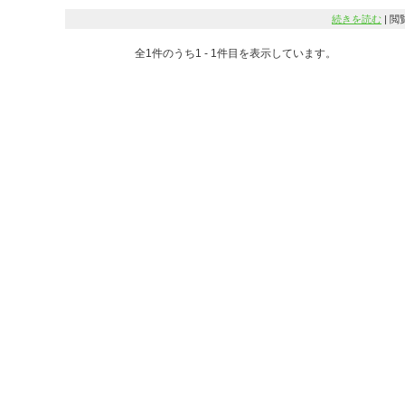
続きを読む
| 閲覧
全
1
件のうち
1
-
1
件目を表示しています。