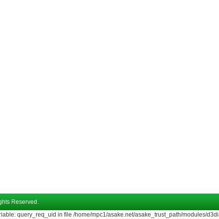
hts Reserved.
riable: query_req_uid in file /home/mpc1/asake.net/asake_trust_path/modules/d3di