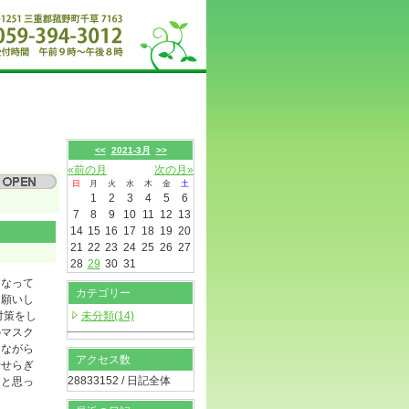
<<
2021-3月
>>
«前の月
次の月»
日
月
火
水
木
金
土
1
2
3
4
5
6
7
8
9
10
11
12
13
14
15
16
17
18
19
20
21
22
23
24
25
26
27
28
29
30
31
くなって
カテゴリー
お願いし
対策をし
未分類(14)
のマスク
けながら
アクセス数
せせらぎ
28833152 / 日記全体
らと思っ