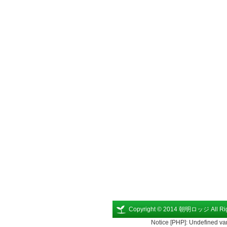
Copyright © 2014 朝明ロッジ All Rig
Notice [PHP]: Undefined va