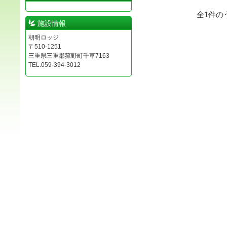
全
1
件の
施設情報
朝明ロッジ
〒510-1251
三重県三重郡菰野町千草7163
TEL.059-394-3012