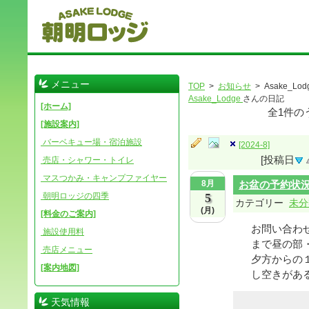
メニュー
TOP
>
お知らせ
> Asake_Lod
Asake_Lodge
さんの日記
[ホーム]
全
1
件の
[施設案内]
バーベキュー場・宿泊施設
[2024-8]
[投稿日
売店・シャワー・トイレ
マスつかみ・キャンプファイヤー
8月
お盆の予約状
朝明ロッジの四季
5
カテゴリー
未分
(月)
[料金のご案内]
お問い合わ
施設使用料
まで昼の部
売店メニュー
夕方からの
[案内地図]
し空きがある
天気情報