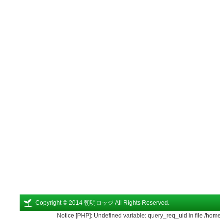
Copyright © 2014 朝明ロッジ All Rights Reserved.
Notice [PHP]: Undefined variable: query_req_uid in file /ho