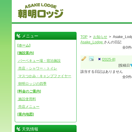
メニュー
TOP
>
お知らせ
> Asake_Lod
Asake_Lodge
さんの日記
[ホーム]
全
0
件
[施設案内]
[2025-8]
バーベキュー場・宿泊施設
[投稿日
売店・シャワー・トイレ
該当する日記はありません
マスつかみ・キャンプファイヤー
全
0
件
朝明ロッジの四季
[料金のご案内]
施設使用料
売店メニュー
[案内地図]
天気情報