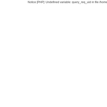
Notice [PHP]: Undefined variable: query_req_uid in file /ho