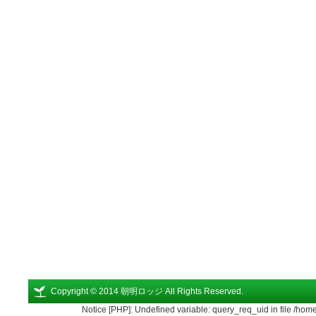
Copyright © 2014 朝明ロッジ All Rights Reserved.
Notice [PHP]: Undefined variable: query_req_uid in file /ho