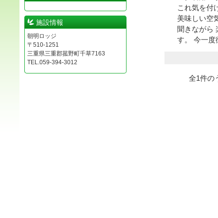
これ気を付
美味しい空
施設情報
聞きながら
朝明ロッジ
す。 今一度
〒510-1251
三重県三重郡菰野町千草7163
TEL.059-394-3012
全
1
件の