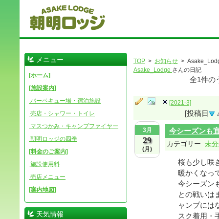
メニュー
TOP
>
お知らせ
> Asake_Lod
Asake_Lodge
さんの日記
[ホーム]
全
1
件の
[施設案内]
バーベキュー場・宿泊施設
[2021-3]
[投稿日
売店・シャワー・トイレ
マスつかみ・キャンプファイヤー
3月
今シーズンも
朝明ロッジの四季
29
カテゴリー
未分
(月)
[料金のご案内]
桜も少し咲
施設使用料
暖かくなっ
売店メニュー
今シーズン
[案内地図]
との戦いは
ャンプには
天気情報
スク着用・