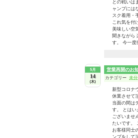
との戦いは
ャンプには
スク着用・
これ気を付
美味しい空
聞きながら
す。 今一度
営業再開のお
5月
14
カテゴリー
未分
(木)
新型コロナ
休業させて
当面の間は
す。 とは
ございませ
たいです。
お客様同士
ンプをして