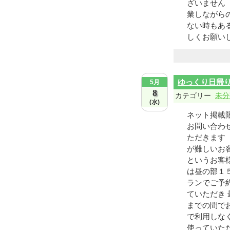
ざいません
業しながら
ない時もあ
しくお願いしま
ゆっくり日帰
5月
8
カテゴリー
未分
(水)
ネット掲載
お問い合わ
ただきます
が難しいお
というお客
は昼の部１
ランでご予
ていただき
までの間で
で利用しな
使っていた