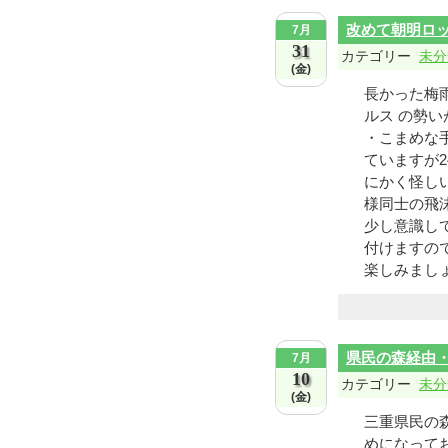
改めて朝明ロ
7月
31
カテゴリー
未分
(金)
長かった梅
ルス の勢
・こまめな
ていますが
にかく怪し
様同士の飛
少し意識し
付けますの
楽しみましょう
県民の森経由
7月
10
カテゴリー
未分
(金)
三重県民の
めになって