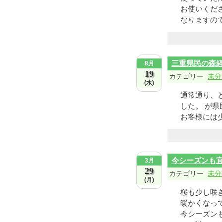
お使いくだ
なりますので
三重県民の森
8月
19
カテゴリー
未分
(水)
通常通り、
した。 が
お客様には少
今シーズンも
3月
29
カテゴリー
未分
(月)
桜も少し咲
暖かくなっ
今シーズン