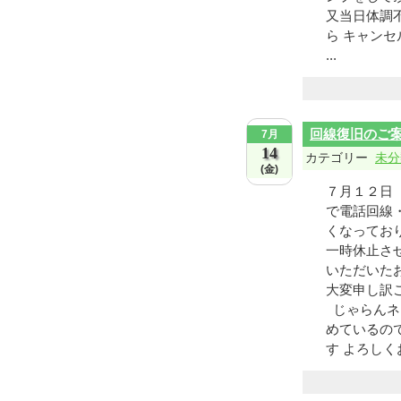
又当日体調
ら キャン
...
回線復旧のご
7月
14
カテゴリー
未分
(金)
７月１２日
で電話回線
くなってお
一時休止さ
いただいた
大変申し訳
じゃらんネ
めているの
す よろしく