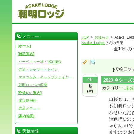
メニュー
TOP
>
お知らせ
> Asake_Lod
Asake_Lodge
さんの日記
[ホーム]
全
14
件の
[施設案内]
バーベキュー場・宿泊施設
[投稿日
売店・シャワー・トイレ
マスつかみ・キャンプファイヤー
4月
2023 今シ
朝明ロッジの四季
6
カテゴリー
未分
(木)
[料金のご案内]
山桜もほこ
施設使用料
も朝明ロッ
売店メニュー
わせいただき
[案内地図]
時進行なの
ゃらんne
天気情報
ますので お