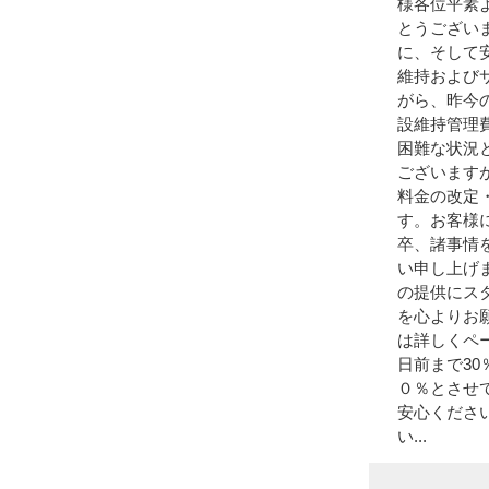
様各位平素
とうござい
に、そして
維持および
がら、昨今
設維持管理
困難な状況
ございます
料金の改定
す。お客様
卒、諸事情
い申し上げ
の提供にス
を心よりお
は詳しくペ
日前まで30
０％とさせ
安心くださ
い...