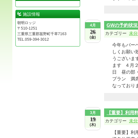
施設情報
朝明ロッジ
GWの予約状
4月
〒510-1251
26
カテゴリー
未分
三重県三重郡菰野町千草7163
(金)
TEL.059-394-3012
今年もバー
しくお願い
うございま
ます ４月
日 昼の部
プラン 満
なっております
【重要】利用
3月
19
カテゴリー
未分
(木)
【重要】利