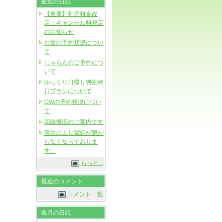
最近の日記
【重要】利用料金改
定・キャンセル料規定
のお知らせ
お盆の予約状況につい
て
じゃらんのご予約につ
いて
ゆっくり日帰り特別終
日プランについて
GWの予約状況につい
て
回線復旧のご案内です
落雷により電話が繋が
らなくなっておりま
す。
もっと...
最近のコメント
コメント一覧
各月の日記