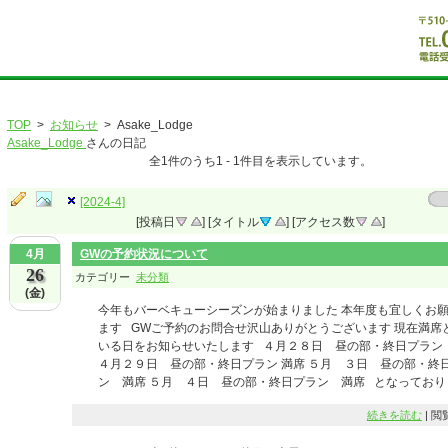
TOP
>
お知らせ
> Asake_Lodge
Asake_Lodge
さんの日記
全
1
件のうち
1
-
1
件目を表示しています。
[2024-4]
[投稿日
] [タイトル
] [アクセス数
]
4月
GWの予約状況について
26
カテゴリー
未分類
(金)
今年もバーベキューシーズンが始まりました 本年度も宜しくお
ます GWご予約のお問合せ沢山ありがとうございます 現在満席
いる日をお知らせいたします ４月２８日 昼の部・終日プラン
４月２９日 昼の部・終日プラン 満席 ５月 ３日 昼の部・終
ン 満席 ５月 ４日 昼の部・終日プラン 満席 となっております
続きを読む
| 閲覧