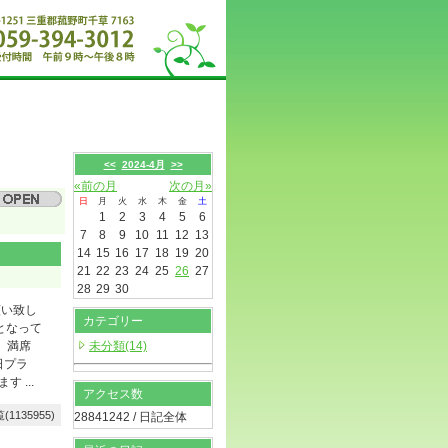
<<
2024-4月
>>
«前の月
次の月»
日
月
火
水
木
金
土
1
2
3
4
5
6
7
8
9
10
11
12
13
14
15
16
17
18
19
20
21
22
23
24
25
26
27
28
29
30
願い致し
カテゴリー
となって
 満席
未分類(14)
日プラ
 ...
アクセス数
(1135955)
28841242 / 日記全体