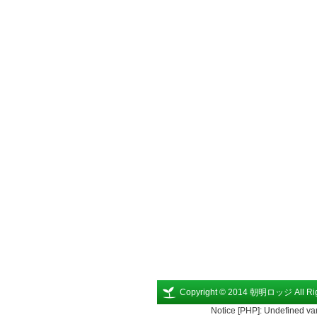
Copyright © 2014 朝明ロッジ All Rig
Notice [PHP]: Undefined va