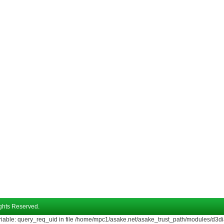
hts Reserved.
riable: query_req_uid in file /home/mpc1/asake.net/asake_trust_path/modules/d3di