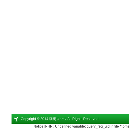
Copyright © 2014 朝明ロッジ All Rights Reserved.
Notice [PHP]: Undefined variable: query_req_uid in file /ho