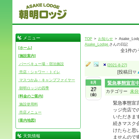
メニュー
TOP
>
お知らせ
> Asake_Lod
Asake_Lodge
さんの日記
[ホーム]
全
1
件の
[施設案内]
バーベキュー場・宿泊施設
[2021-8-27]
[投稿日
売店・シャワー・トイレ
マスつかみ・キャンプファイヤー
8月
緊急事態宣言
朝明ロッジの四季
27
カテゴリー
未分
(金)
[料金のご案内]
緊急事態宣言
施設使用料
ッジ売店で
売店メニュー
いただきま
[案内地図]
続きマスク
けたらと思
天気情報
ませんので