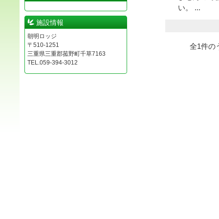
い。 ...
施設情報
朝明ロッジ
〒510-1251
全
1
件の
三重県三重郡菰野町千草7163
TEL.059-394-3012