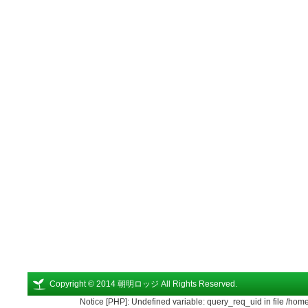
Copyright © 2014 朝明ロッジ All Rights Reserved.
Notice [PHP]: Undefined variable: query_req_uid in file /ho