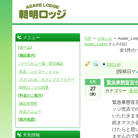
メニュー
TOP
>
お知らせ
> Asake_Lod
Asake_Lodge
さんの日記
[ホーム]
全
1
件の
[施設案内]
バーベキュー場・宿泊施設
[2021-8]
[投稿日
売店・シャワー・トイレ
マスつかみ・キャンプファイヤー
8月
緊急事態宣言
朝明ロッジの四季
27
カテゴリー
未分
(金)
[料金のご案内]
緊急事態宣言
施設使用料
ッジ売店で
売店メニュー
いただきま
[案内地図]
続きマスク
けたらと思
天気情報
ませんので