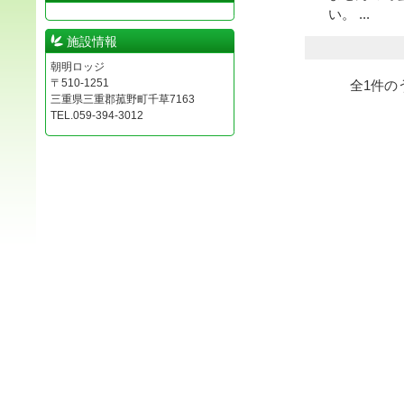
い。 ...
施設情報
朝明ロッジ
〒510-1251
全
1
件の
三重県三重郡菰野町千草7163
TEL.059-394-3012