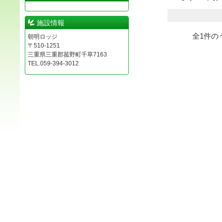
施設情報
全
1
件の
朝明ロッジ
〒510-1251
三重県三重郡菰野町千草7163
TEL.059-394-3012