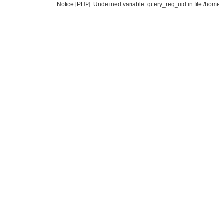
Notice [PHP]: Undefined variable: query_req_uid in file /ho