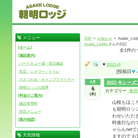
メニュー
TOP
>
お知らせ
> Asake_Lod
Asake_Lodge
さんの日記
[ホーム]
全
1
件の
[施設案内]
バーベキュー場・宿泊施設
[2023-4]
[投稿日
売店・シャワー・トイレ
マスつかみ・キャンプファイヤー
4月
2023 今シ
朝明ロッジの四季
6
カテゴリー
未分
(木)
[料金のご案内]
山桜もほこ
施設使用料
も朝明ロッ
売店メニュー
わせいただき
[案内地図]
時進行なの
ゃらんne
天気情報
ますので お