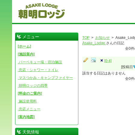
メニュー
TOP
>
お知らせ
> Asake_Lod
Asake_Lodge
さんの日記
[ホーム]
全
0
件
[施設案内]
[0-4]
バーベキュー場・宿泊施設
[投稿日
売店・シャワー・トイレ
該当する日記はありません
マスつかみ・キャンプファイヤー
全
0
件
朝明ロッジの四季
[料金のご案内]
施設使用料
売店メニュー
[案内地図]
天気情報