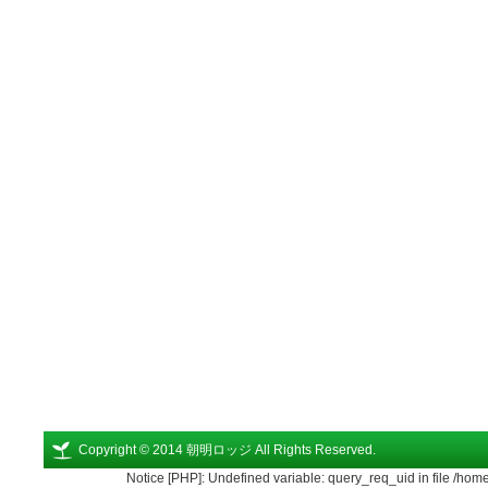
Copyright © 2014 朝明ロッジ All Rights Reserved.
Notice [PHP]: Undefined variable: query_req_uid in file /ho